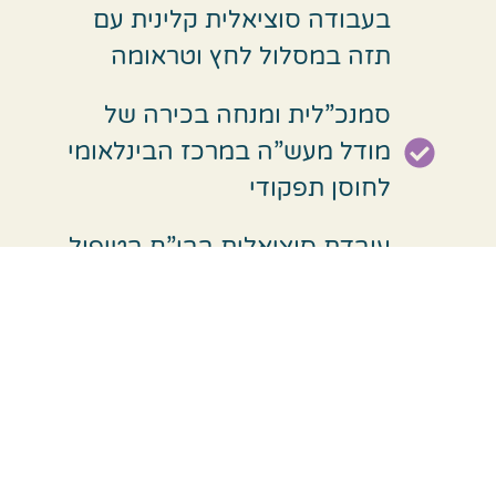
בעבודה סוציאלית קלינית עם
תזה במסלול לחץ וטראומה
סמנכ”לית ומנחה בכירה של
מודל מעש”ה במרכז הבינלאומי
לחוסן תפקודי
עובדת סוציאלית בבי”ח בטיפול
נמרץ ילדים, מחלקת ילדים ו-ivf
ובעלת קליניקה פרטית