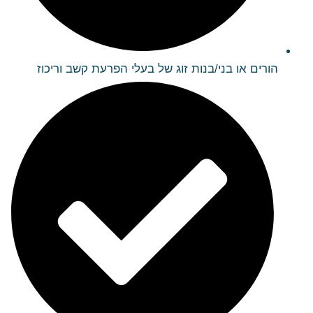
הורים או בני/בנות זוג של בעלי הפרעת קשב וריכוז